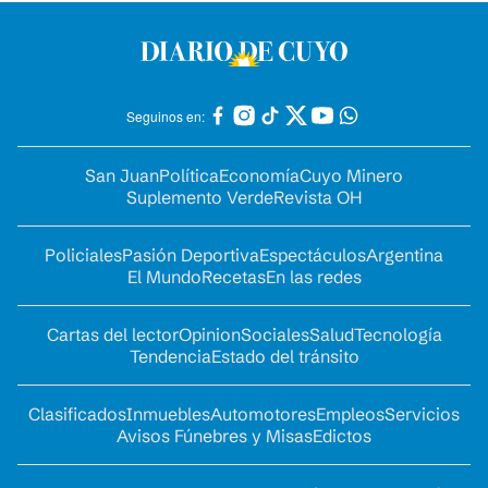
Seguinos en:
San Juan
Política
Economía
Cuyo Minero
Suplemento Verde
Revista OH
Policiales
Pasión Deportiva
Espectáculos
Argentina
El Mundo
Recetas
En las redes
Cartas del lector
Opinion
Sociales
Salud
Tecnología
Tendencia
Estado del tránsito
Clasificados
Inmuebles
Automotores
Empleos
Servicios
Avisos Fúnebres y Misas
Edictos