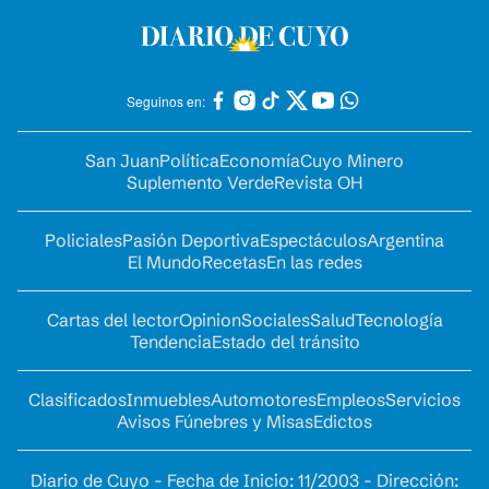
Seguinos en:
San Juan
Política
Economía
Cuyo Minero
Suplemento Verde
Revista OH
Policiales
Pasión Deportiva
Espectáculos
Argentina
El Mundo
Recetas
En las redes
Cartas del lector
Opinion
Sociales
Salud
Tecnología
Tendencia
Estado del tránsito
Clasificados
Inmuebles
Automotores
Empleos
Servicios
Avisos Fúnebres y Misas
Edictos
Diario de Cuyo - Fecha de Inicio: 11/2003 - Dirección: