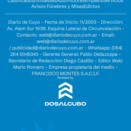
Clasificados
Inmuebles
Automotores
Empleos
Servicios
Avisos Fúnebres y Misas
Edictos
Diario de Cuyo - Fecha de Inicio: 11/2003 - Dirección:
Av. Alem Sur 1639. Esquina Lateral de Circunvalación -
Contacto:
web@diariodecuyo.com.ar
- Email:
web@diariodecuyo.com.ar
/
publicidad@diariodecuyo.com.ar
-
Whatsapp: (054)
264 5045343 - Gerente General: Pablo Dellazoppa -
Secretario de Redacción: Diego Castillo - Editor Web:
Mario Romero - Empresa propietaria del medio -
FRANCISCO MONTES S.A.C.I.F.