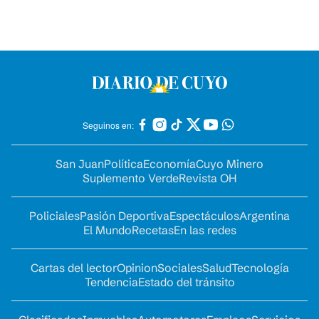
Seguinos en:
San Juan
Política
Economía
Cuyo Minero
Suplemento Verde
Revista OH
Policiales
Pasión Deportiva
Espectáculos
Argentina
El Mundo
Recetas
En las redes
Cartas del lector
Opinion
Sociales
Salud
Tecnología
Tendencia
Estado del tránsito