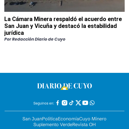
La Cámara Minera respaldó el acuerdo entre
San Juan y Vicuña y destacó la estabilidad
jurídica
Por
Redacción Diario de Cuyo
Seguinos en:
San Juan
Política
Economía
Cuyo Minero
Suplemento Verde
Revista OH