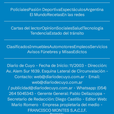
Policiales
Pasión Deportiva
Espectáculos
Argentina
El Mundo
Recetas
En las redes
Cartas del lector
Opinion
Sociales
Salud
Tecnología
Tendencia
Estado del tránsito
Clasificados
Inmuebles
Automotores
Empleos
Servicios
Avisos Fúnebres y Misas
Edictos
Diario de Cuyo - Fecha de Inicio: 11/2003 - Dirección:
Av. Alem Sur 1639. Esquina Lateral de Circunvalación -
Contacto:
web@diariodecuyo.com.ar
- Email:
web@diariodecuyo.com.ar
/
publicidad@diariodecuyo.com.ar
-
Whatsapp: (054)
264 5045343 - Gerente General: Pablo Dellazoppa -
Secretario de Redacción: Diego Castillo - Editor Web:
Mario Romero - Empresa propietaria del medio -
FRANCISCO MONTES S.A.C.I.F.