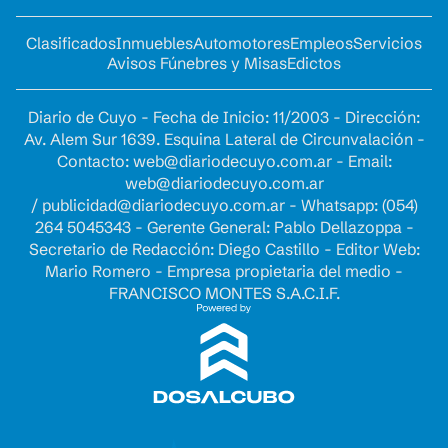
Clasificados
Inmuebles
Automotores
Empleos
Servicios
Avisos Fúnebres y Misas
Edictos
Diario de Cuyo - Fecha de Inicio: 11/2003 - Dirección:
Av. Alem Sur 1639. Esquina Lateral de Circunvalación -
Contacto:
web@diariodecuyo.com.ar
- Email:
web@diariodecuyo.com.ar
/
publicidad@diariodecuyo.com.ar
-
Whatsapp: (054)
264 5045343 - Gerente General: Pablo Dellazoppa -
Secretario de Redacción: Diego Castillo - Editor Web:
Mario Romero - Empresa propietaria del medio -
FRANCISCO MONTES S.A.C.I.F.