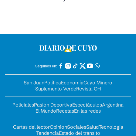
Seguinos en:
San Juan
Política
Economía
Cuyo Minero
Suplemento Verde
Revista OH
Policiales
Pasión Deportiva
Espectáculos
Argentina
El Mundo
Recetas
En las redes
Cartas del lector
Opinion
Sociales
Salud
Tecnología
Tendencia
Estado del tránsito