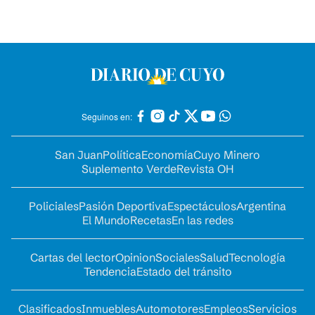
Seguinos en:
San Juan
Política
Economía
Cuyo Minero
Suplemento Verde
Revista OH
Policiales
Pasión Deportiva
Espectáculos
Argentina
El Mundo
Recetas
En las redes
Cartas del lector
Opinion
Sociales
Salud
Tecnología
Tendencia
Estado del tránsito
Clasificados
Inmuebles
Automotores
Empleos
Servicios