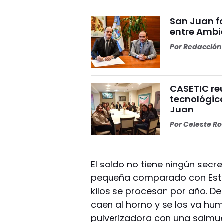
San Juan f
entre Ambi
Por
Redacción 
CASETIC reu
tecnológic
Juan
Por
Celeste R
El saldo no tiene ningún secr
pequeña comparado con Esta
kilos se procesan por año. De
caen al horno y se los va h
pulverizadora con una salmue