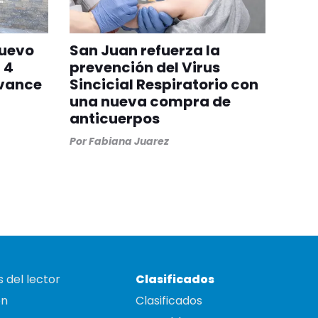
nuevo
San Juan refuerza la
 4
prevención del Virus
avance
Sincicial Respiratorio con
una nueva compra de
anticuerpos
Por
Fabiana Juarez
 del lector
Clasificados
on
Clasificados