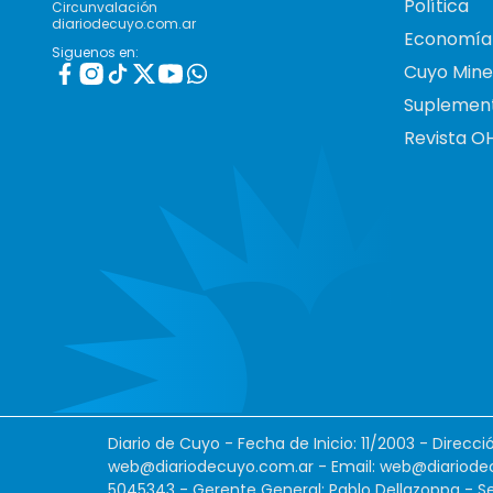
Política
Circunvalación
diariodecuyo.com.ar
Economía
Siguenos en:
Cuyo Mine
Suplemen
Revista O
Diario de Cuyo - Fecha de Inicio: 11/2003 - Direcc
web@diariodecuyo.com.ar
- Email:
web@diariode
5045343 - Gerente General: Pablo Dellazoppa - Se