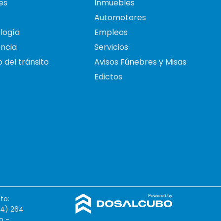
es
Inmuebles
Automotores
logía
Empleos
ncia
Servicios
 del tránsito
Avisos Fúnebres y Misas
Edictos
to:
54) 264
o -