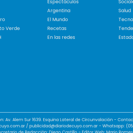
Espectáculos
Social
Argentina
Salud
ro
El Mundo
Tecno
to Verde
Recetas
Tende
H
En las redes
Estado
ión: Av. Alem Sur 1639. Esquina Lateral de Circunvalación - Contac
cuyo.com.ar
/
publicidad@diariodecuyo.com.ar
-
Whatsapp: (0
cretario de Redacción: Diego Castillo - Editor Web: Mario Romer