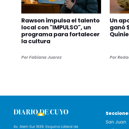
Rawson impulsa el talento
Un apo
local con "IMPULSO", un
ganó $
programa para fortalecer
Quinie
la cultura
Por
Fabiana Juarez
Por
Redac
Seccione
San Juan
Av. Alem Sur 1639. Esquina Lateral de