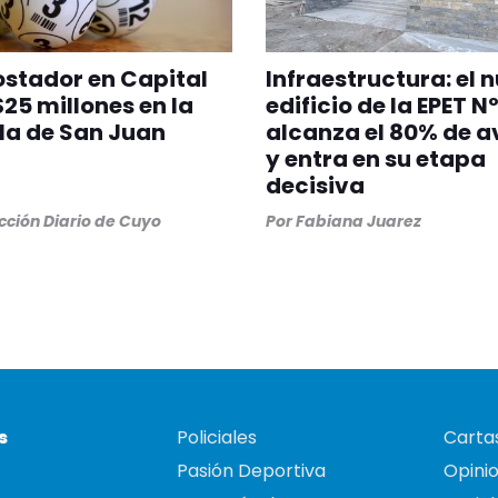
stador en Capital
Infraestructura: el 
25 millones en la
edificio de la EPET Nº
la de San Juan
alcanza el 80% de 
y entra en su etapa
decisiva
ción Diario de Cuyo
Por
Fabiana Juarez
s
Policiales
Cartas
Pasión Deportiva
Opini