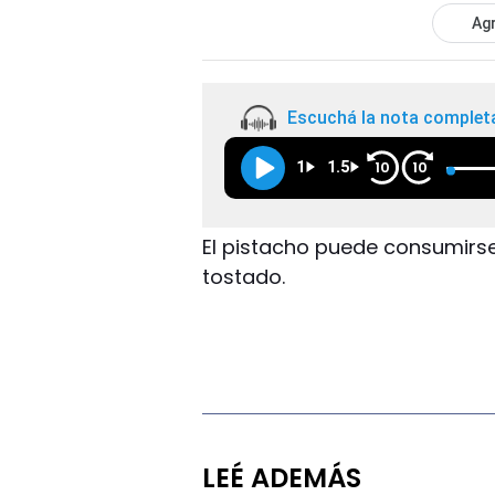
Agr
Escuchá la nota complet
1
1.5
10
10
El pistacho puede consumirse
tostado.
LEÉ ADEMÁS