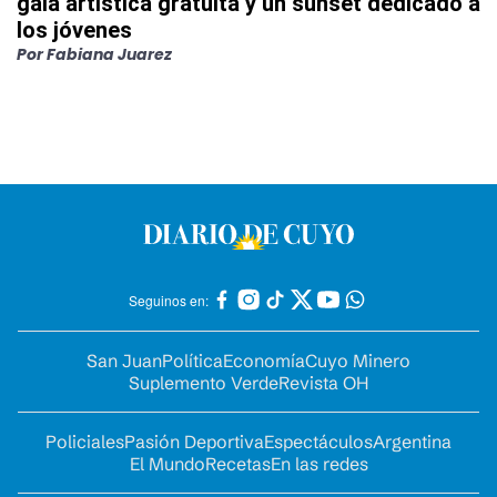
gala artística gratuita y un sunset dedicado a
los jóvenes
Por
Fabiana Juarez
Seguinos en:
San Juan
Política
Economía
Cuyo Minero
Suplemento Verde
Revista OH
Policiales
Pasión Deportiva
Espectáculos
Argentina
El Mundo
Recetas
En las redes