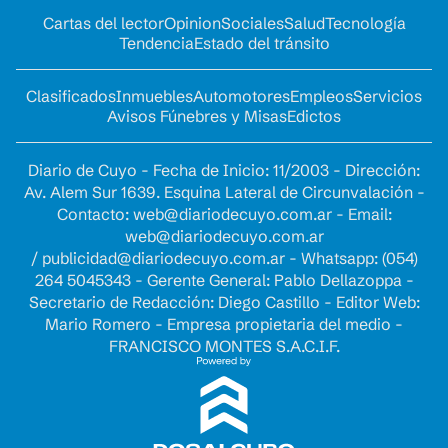
Cartas del lector
Opinion
Sociales
Salud
Tecnología
Tendencia
Estado del tránsito
Clasificados
Inmuebles
Automotores
Empleos
Servicios
Avisos Fúnebres y Misas
Edictos
Diario de Cuyo - Fecha de Inicio: 11/2003 - Dirección:
Av. Alem Sur 1639. Esquina Lateral de Circunvalación -
Contacto:
web@diariodecuyo.com.ar
- Email:
web@diariodecuyo.com.ar
/
publicidad@diariodecuyo.com.ar
-
Whatsapp: (054)
264 5045343 - Gerente General: Pablo Dellazoppa -
Secretario de Redacción: Diego Castillo - Editor Web:
Mario Romero - Empresa propietaria del medio -
FRANCISCO MONTES S.A.C.I.F.