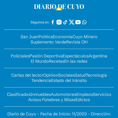
Seguinos en:
San Juan
Política
Economía
Cuyo Minero
Suplemento Verde
Revista OH
Policiales
Pasión Deportiva
Espectáculos
Argentina
El Mundo
Recetas
En las redes
Cartas del lector
Opinion
Sociales
Salud
Tecnología
Tendencia
Estado del tránsito
Clasificados
Inmuebles
Automotores
Empleos
Servicios
Avisos Fúnebres y Misas
Edictos
Diario de Cuyo - Fecha de Inicio: 11/2003 - Dirección: