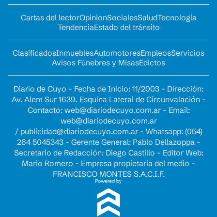
Cartas del lector
Opinion
Sociales
Salud
Tecnología
Tendencia
Estado del tránsito
Clasificados
Inmuebles
Automotores
Empleos
Servicios
Avisos Fúnebres y Misas
Edictos
Diario de Cuyo - Fecha de Inicio: 11/2003 - Dirección:
Av. Alem Sur 1639. Esquina Lateral de Circunvalación -
Contacto:
web@diariodecuyo.com.ar
- Email:
web@diariodecuyo.com.ar
/
publicidad@diariodecuyo.com.ar
-
Whatsapp: (054)
264 5045343 - Gerente General: Pablo Dellazoppa -
Secretario de Redacción: Diego Castillo - Editor Web:
Mario Romero - Empresa propietaria del medio -
FRANCISCO MONTES S.A.C.I.F.