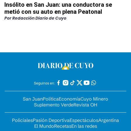
Insólito en San Juan: una conductora se
metió con su auto en plena Peatonal
Por
Redacción Diario de Cuyo
Seguinos en:
San Juan
Política
Economía
Cuyo Minero
Suplemento Verde
Revista OH
Policiales
Pasión Deportiva
Espectáculos
Argentina
El Mundo
Recetas
En las redes