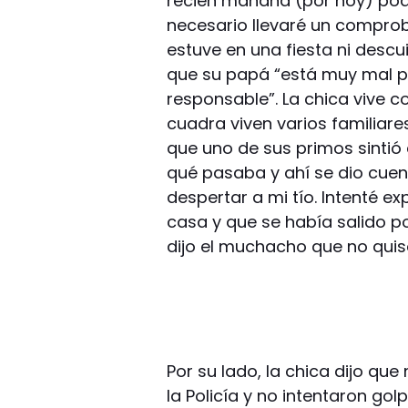
recién mañana (por hoy) podr
necesario llevaré un comprob
estuve en una fiesta ni descu
que su papá “está muy mal po
responsable”. La chica vive c
cuadra viven varios familiares
que uno de sus primos sintió 
qué pasaba y ahí se dio cuent
despertar a mi tío. Intenté ex
casa y que se había salido por
dijo el muchacho que no quis
Por su lado, la chica dijo qu
la Policía y no intentaron go