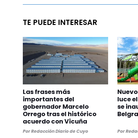
TE PUEDE INTERESAR
Las frases más
Nuevos
importantes del
luce el
gobernador Marcelo
se ina
Orrego tras el histórico
Belgr
acuerdo con Vicuña
Por
Redacción Diario de Cuyo
Por
Redac