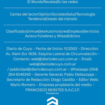
El Mundo
Recetas
En las redes
Cartas del lector
Opinion
Sociales
Salud
Tecnología
Tendencia
Estado del tránsito
Clasificados
Inmuebles
Automotores
Empleos
Servicios
Avisos Fúnebres y Misas
Edictos
Diario de Cuyo - Fecha de Inicio: 11/2003 - Dirección:
Av. Alem Sur 1639. Esquina Lateral de Circunvalación -
Contacto:
web@diariodecuyo.com.ar
- Email:
web@diariodecuyo.com.ar
/
publicidad@diariodecuyo.com.ar
-
Whatsapp: (054)
264 5045343 - Gerente General: Pablo Dellazoppa -
Secretario de Redacción: Diego Castillo - Editor Web:
Mario Romero - Empresa propietaria del medio -
FRANCISCO MONTES S.A.C.I.F.