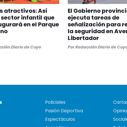
 atractivos: Así
El Gobierno provinci
 sector infantil que
ejecuta tareas de
ugurará en el Parque
señalización para r
ano
la seguridad en Ave
Libertador
ción Diario de Cuyo
Por
Redacción Diario de Cuy
s
Policiales
Cartas
Pasión Deportiva
Opini
Espectáculos
Social