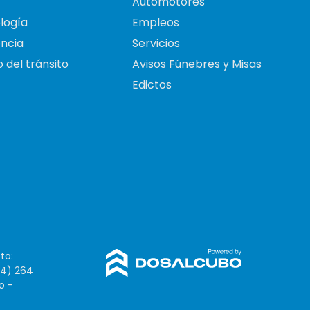
Automotores
logía
Empleos
ncia
Servicios
 del tránsito
Avisos Fúnebres y Misas
Edictos
to:
54) 264
o -