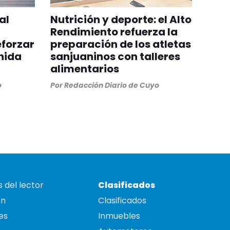
al
Nutrición y deporte: el Alto
Rendimiento refuerza la
eforzar
preparación de los atletas
nida
sanjuaninos con talleres
alimentarios
o
Por
Redacción Diario de Cuyo
 del lector
Clasificados
on
Clasificados
es
Inmuebles