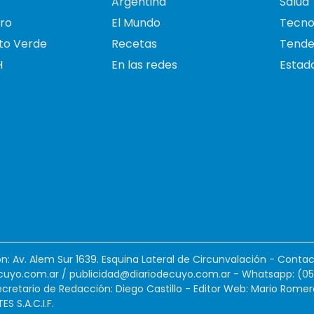
Argentina
Salud
ro
El Mundo
Tecno
to Verde
Recetas
Tende
H
En las redes
Estado
ión: Av. Alem Sur 1639. Esquina Lateral de Circunvalación - Contac
cuyo.com.ar
/
publicidad@diariodecuyo.com.ar
-
Whatsapp: (0
cretario de Redacción: Diego Castillo - Editor Web: Mario Romer
 S.A.C.I.F.