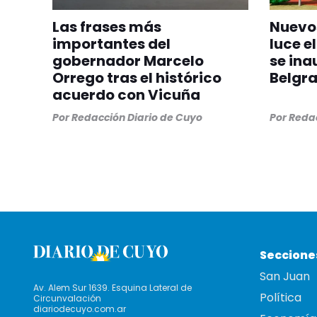
Las frases más
Nuevos
importantes del
luce el
gobernador Marcelo
se ina
Orrego tras el histórico
Belgr
acuerdo con Vicuña
Por
Redacción Diario de Cuyo
Por
Redac
Seccione
San Juan
Av. Alem Sur 1639. Esquina Lateral de
Política
Circunvalación
diariodecuyo.com.ar