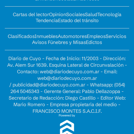
Cartas del lector
Opinion
Sociales
Salud
Tecnología
Tendencia
Estado del tránsito
Clasificados
Inmuebles
Automotores
Empleos
Servicios
Avisos Fúnebres y Misas
Edictos
Diario de Cuyo - Fecha de Inicio: 11/2003 - Dirección:
Av. Alem Sur 1639. Esquina Lateral de Circunvalación -
Contacto:
web@diariodecuyo.com.ar
- Email:
web@diariodecuyo.com.ar
/
publicidad@diariodecuyo.com.ar
-
Whatsapp: (054)
264 5045343 - Gerente General: Pablo Dellazoppa -
Secretario de Redacción: Diego Castillo - Editor Web:
Mario Romero - Empresa propietaria del medio -
FRANCISCO MONTES S.A.C.I.F.