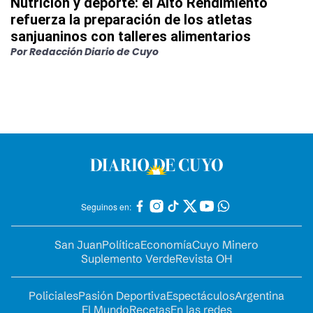
Nutrición y deporte: el Alto Rendimiento
refuerza la preparación de los atletas
sanjuaninos con talleres alimentarios
Por
Redacción Diario de Cuyo
Seguinos en:
San Juan
Política
Economía
Cuyo Minero
Suplemento Verde
Revista OH
Policiales
Pasión Deportiva
Espectáculos
Argentina
El Mundo
Recetas
En las redes