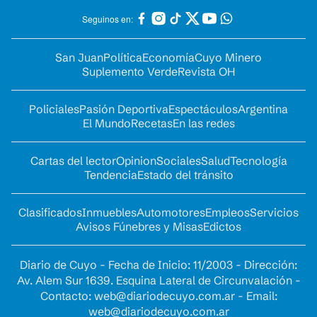
Seguinos en:
San Juan
Política
Economía
Cuyo Minero
Suplemento Verde
Revista OH
Policiales
Pasión Deportiva
Espectáculos
Argentina
El Mundo
Recetas
En las redes
Cartas del lector
Opinion
Sociales
Salud
Tecnología
Tendencia
Estado del tránsito
Clasificados
Inmuebles
Automotores
Empleos
Servicios
Avisos Fúnebres y Misas
Edictos
Diario de Cuyo - Fecha de Inicio: 11/2003 - Dirección:
Av. Alem Sur 1639. Esquina Lateral de Circunvalación -
Contacto:
web@diariodecuyo.com.ar
- Email:
web@diariodecuyo.com.ar