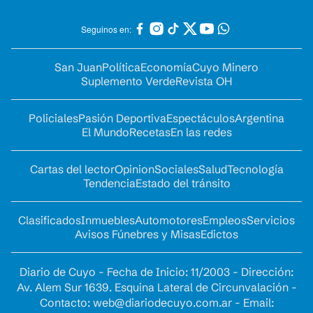
Seguinos en:
San Juan
Política
Economía
Cuyo Minero
Suplemento Verde
Revista OH
Policiales
Pasión Deportiva
Espectáculos
Argentina
El Mundo
Recetas
En las redes
Cartas del lector
Opinion
Sociales
Salud
Tecnología
Tendencia
Estado del tránsito
Clasificados
Inmuebles
Automotores
Empleos
Servicios
Avisos Fúnebres y Misas
Edictos
Diario de Cuyo - Fecha de Inicio: 11/2003 - Dirección:
Av. Alem Sur 1639. Esquina Lateral de Circunvalación -
Contacto:
web@diariodecuyo.com.ar
- Email: