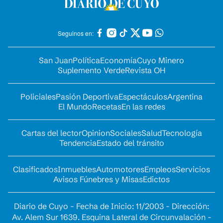
Seguinos en:
San Juan
Política
Economía
Cuyo Minero
Suplemento Verde
Revista OH
Policiales
Pasión Deportiva
Espectáculos
Argentina
El Mundo
Recetas
En las redes
Cartas del lector
Opinion
Sociales
Salud
Tecnología
Tendencia
Estado del tránsito
Clasificados
Inmuebles
Automotores
Empleos
Servicios
Avisos Fúnebres y Misas
Edictos
Diario de Cuyo - Fecha de Inicio: 11/2003 - Dirección:
Av. Alem Sur 1639. Esquina Lateral de Circunvalación -