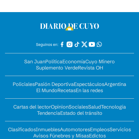
Seguinos en:
San Juan
Política
Economía
Cuyo Minero
Suplemento Verde
Revista OH
Policiales
Pasión Deportiva
Espectáculos
Argentina
El Mundo
Recetas
En las redes
Cartas del lector
Opinion
Sociales
Salud
Tecnología
Tendencia
Estado del tránsito
Clasificados
Inmuebles
Automotores
Empleos
Servicios
Avisos Fúnebres y Misas
Edictos