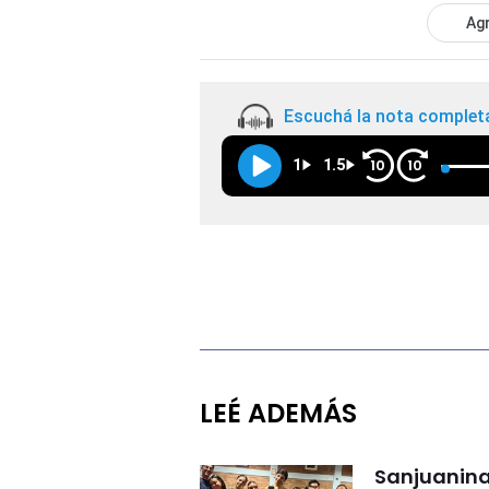
Agr
Escuchá la nota complet
1
1.5
10
10
LEÉ ADEMÁS
Sanjuanina