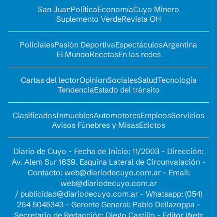
San Juan
Política
Economía
Cuyo Minero
Suplemento Verde
Revista OH
Policiales
Pasión Deportiva
Espectáculos
Argentina
El Mundo
Recetas
En las redes
Cartas del lector
Opinion
Sociales
Salud
Tecnología
Tendencia
Estado del tránsito
Clasificados
Inmuebles
Automotores
Empleos
Servicios
Avisos Fúnebres y Misas
Edictos
Diario de Cuyo - Fecha de Inicio: 11/2003 - Dirección:
Av. Alem Sur 1639. Esquina Lateral de Circunvalación -
Contacto:
web@diariodecuyo.com.ar
- Email:
web@diariodecuyo.com.ar
/
publicidad@diariodecuyo.com.ar
-
Whatsapp: (054)
264 5045343 - Gerente General: Pablo Dellazoppa -
Secretario de Redacción: Diego Castillo - Editor Web: