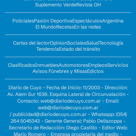
Suplemento Verde
Revista OH
Policiales
Pasión Deportiva
Espectáculos
Argentina
El Mundo
Recetas
En las redes
Cartas del lector
Opinion
Sociales
Salud
Tecnología
Tendencia
Estado del tránsito
Clasificados
Inmuebles
Automotores
Empleos
Servicios
Avisos Fúnebres y Misas
Edictos
Diario de Cuyo - Fecha de Inicio: 11/2003 - Dirección:
Av. Alem Sur 1639. Esquina Lateral de Circunvalación -
Contacto:
web@diariodecuyo.com.ar
- Email:
web@diariodecuyo.com.ar
/
publicidad@diariodecuyo.com.ar
-
Whatsapp: (054)
264 5045343 - Gerente General: Pablo Dellazoppa -
Secretario de Redacción: Diego Castillo - Editor Web:
Mario Romero - Empresa propietaria del medio -