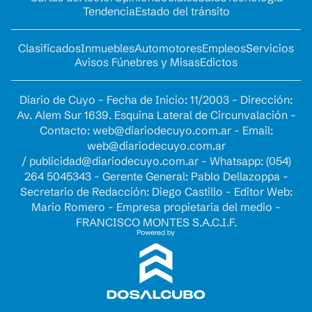
Tendencia
Estado del tránsito
Clasificados
Inmuebles
Automotores
Empleos
Servicios
Avisos Fúnebres y Misas
Edictos
Diario de Cuyo - Fecha de Inicio: 11/2003 - Dirección:
Av. Alem Sur 1639. Esquina Lateral de Circunvalación -
Contacto:
web@diariodecuyo.com.ar
- Email:
web@diariodecuyo.com.ar
/
publicidad@diariodecuyo.com.ar
-
Whatsapp: (054)
264 5045343 - Gerente General: Pablo Dellazoppa -
Secretario de Redacción: Diego Castillo - Editor Web:
Mario Romero - Empresa propietaria del medio -
FRANCISCO MONTES S.A.C.I.F.