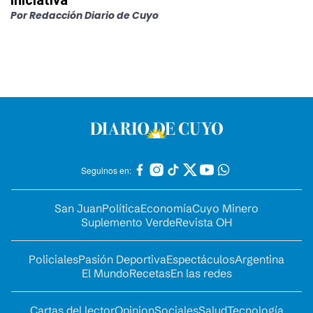
iniciativa
Por
Redacción Diario de Cuyo
Seguinos en:
San Juan
Política
Economía
Cuyo Minero
Suplemento Verde
Revista OH
Policiales
Pasión Deportiva
Espectáculos
Argentina
El Mundo
Recetas
En las redes
Cartas del lector
Opinion
Sociales
Salud
Tecnología