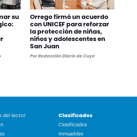
mar su
Orrego firmó un acuerdo
gico:
con UNICEF para reforzar
y
la protección de niñas,
r
niños y adolescentes en
San Juan
o
Por
Redacción Diario de Cuyo
 del lector
Clasificados
on
Clasificados
es
Inmuebles