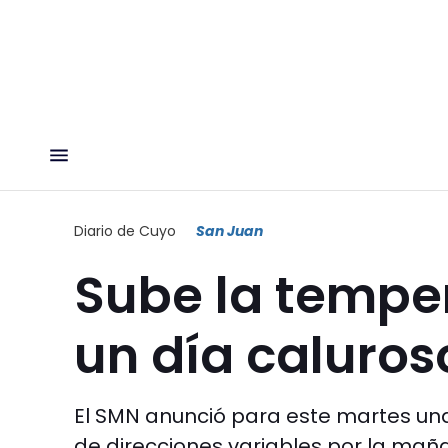
Diario de Cuyo
San Juan
Sube la temper
un día caluros
El SMN anunció para este martes un
de direcciones variables por la maña