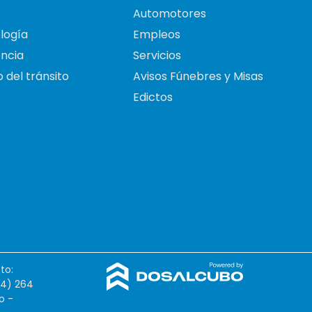
Automotores
logía
Empleos
ncia
Servicios
 del tránsito
Avisos Fúnebres y Misas
Edictos
to:
54) 264
o -