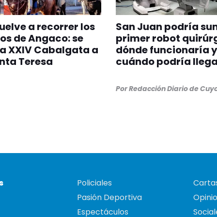
vuelve a recorrer los
San Juan podría su
os de Angaco: se
primer robot quirúr
la XXIV Cabalgata a
dónde funcionaría 
unta Teresa
cuándo podría llega
Por
Redacción Diario de Cuy
s
Policiales
Cartas
Pasión Deportiva
Opini
Espectáculos
Social