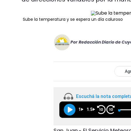
Sube la temperatura y se espera un día caluroso
Por
Redacción Diario de Cuy
Agr
Escuchá la nota complet
1
1.5
10
10
San Juan.- El Servicio Meteo