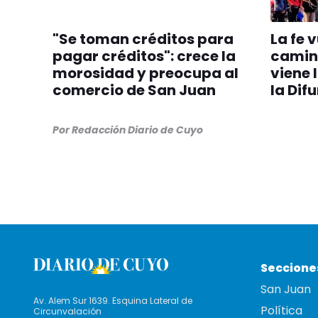
"Se toman créditos para
La fe 
pagar créditos": crece la
camin
morosidad y preocupa al
viene 
comercio de San Juan
la Dif
Por
Redacción Diario de Cuyo
Seccione
San Juan
Av. Alem Sur 1639. Esquina Lateral de
Política
Circunvalación