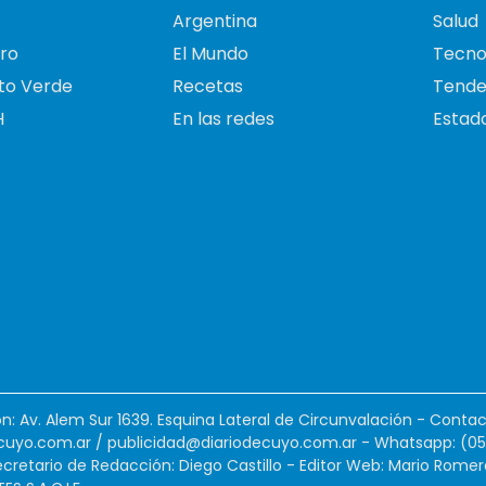
Argentina
Salud
ro
El Mundo
Tecno
to Verde
Recetas
Tende
H
En las redes
Estado
ión: Av. Alem Sur 1639. Esquina Lateral de Circunvalación - Contac
cuyo.com.ar
/
publicidad@diariodecuyo.com.ar
-
Whatsapp: (0
cretario de Redacción: Diego Castillo - Editor Web: Mario Romer