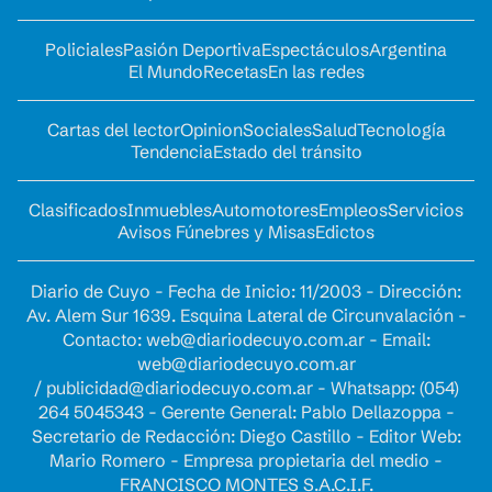
Policiales
Pasión Deportiva
Espectáculos
Argentina
El Mundo
Recetas
En las redes
Cartas del lector
Opinion
Sociales
Salud
Tecnología
Tendencia
Estado del tránsito
Clasificados
Inmuebles
Automotores
Empleos
Servicios
Avisos Fúnebres y Misas
Edictos
Diario de Cuyo - Fecha de Inicio: 11/2003 - Dirección:
Av. Alem Sur 1639. Esquina Lateral de Circunvalación -
Contacto:
web@diariodecuyo.com.ar
- Email:
web@diariodecuyo.com.ar
/
publicidad@diariodecuyo.com.ar
-
Whatsapp: (054)
264 5045343 - Gerente General: Pablo Dellazoppa -
Secretario de Redacción: Diego Castillo - Editor Web:
Mario Romero - Empresa propietaria del medio -
FRANCISCO MONTES S.A.C.I.F.