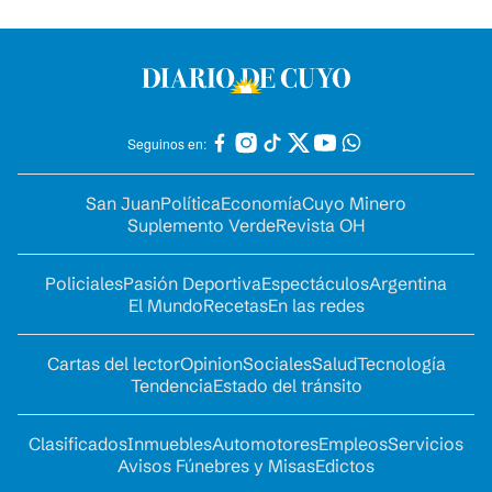
Seguinos en:
San Juan
Política
Economía
Cuyo Minero
Suplemento Verde
Revista OH
Policiales
Pasión Deportiva
Espectáculos
Argentina
El Mundo
Recetas
En las redes
Cartas del lector
Opinion
Sociales
Salud
Tecnología
Tendencia
Estado del tránsito
Clasificados
Inmuebles
Automotores
Empleos
Servicios
Avisos Fúnebres y Misas
Edictos