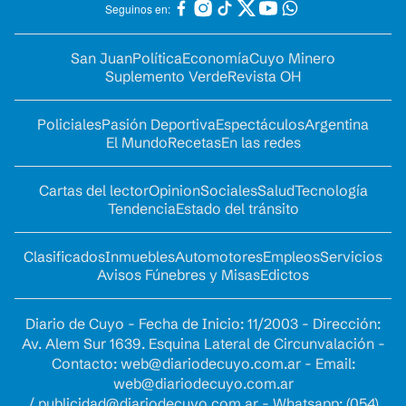
Seguinos en:
San Juan
Política
Economía
Cuyo Minero
Suplemento Verde
Revista OH
Policiales
Pasión Deportiva
Espectáculos
Argentina
El Mundo
Recetas
En las redes
Cartas del lector
Opinion
Sociales
Salud
Tecnología
Tendencia
Estado del tránsito
Clasificados
Inmuebles
Automotores
Empleos
Servicios
Avisos Fúnebres y Misas
Edictos
Diario de Cuyo - Fecha de Inicio: 11/2003 - Dirección:
Av. Alem Sur 1639. Esquina Lateral de Circunvalación -
Contacto:
web@diariodecuyo.com.ar
- Email:
web@diariodecuyo.com.ar
/
publicidad@diariodecuyo.com.ar
-
Whatsapp: (054)