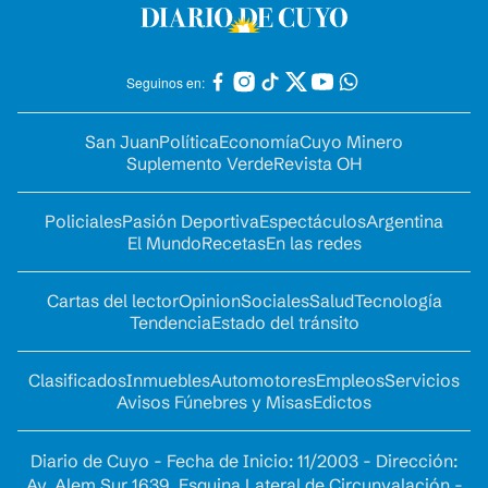
Seguinos en:
San Juan
Política
Economía
Cuyo Minero
Suplemento Verde
Revista OH
Policiales
Pasión Deportiva
Espectáculos
Argentina
El Mundo
Recetas
En las redes
Cartas del lector
Opinion
Sociales
Salud
Tecnología
Tendencia
Estado del tránsito
Clasificados
Inmuebles
Automotores
Empleos
Servicios
Avisos Fúnebres y Misas
Edictos
Diario de Cuyo - Fecha de Inicio: 11/2003 - Dirección:
Av. Alem Sur 1639. Esquina Lateral de Circunvalación -