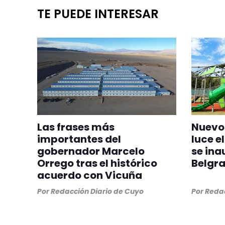
TE PUEDE INTERESAR
Las frases más
Nuevos
importantes del
luce el
gobernador Marcelo
se ina
Orrego tras el histórico
Belgr
acuerdo con Vicuña
Por
Redacción Diario de Cuyo
Por
Redac