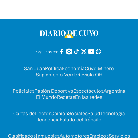
Seguinos en:
San Juan
Política
Economía
Cuyo Minero
Suplemento Verde
Revista OH
Policiales
Pasión Deportiva
Espectáculos
Argentina
El Mundo
Recetas
En las redes
Cartas del lector
Opinion
Sociales
Salud
Tecnología
Tendencia
Estado del tránsito
Clasificados
Inmuebles
Automotores
Empleos
Servicios