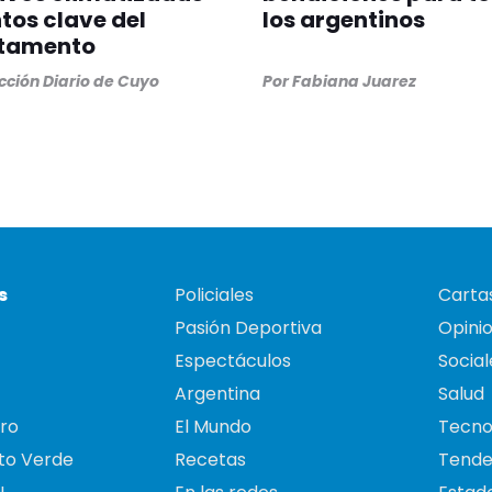
tos clave del
los argentinos
tamento
ción Diario de Cuyo
Por
Fabiana Juarez
s
Policiales
Cartas
Pasión Deportiva
Opini
Espectáculos
Social
Argentina
Salud
ro
El Mundo
Tecno
to Verde
Recetas
Tende