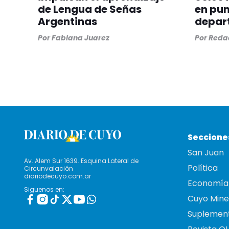
de Lengua de Señas
en pun
Argentinas
depar
Por
Fabiana Juarez
Por
Redac
Seccione
San Juan
Av. Alem Sur 1639. Esquina Lateral de
Política
Circunvalación
diariodecuyo.com.ar
Economía
Siguenos en:
Cuyo Mine
Suplemen