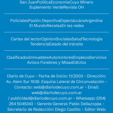
San Juan
Política
Economía
Cuyo Minero
Suplemento Verde
Revista OH
Policiales
Pasión Deportiva
Espectáculos
Argentina
El Mundo
Recetas
En las redes
Cartas del lector
Opinion
Sociales
Salud
Tecnología
Tendencia
Estado del tránsito
Clasificados
Inmuebles
Automotores
Empleos
Servicios
Avisos Fúnebres y Misas
Edictos
Diario de Cuyo - Fecha de Inicio: 11/2003 - Dirección:
Av. Alem Sur 1639. Esquina Lateral de Circunvalación -
Contacto:
web@diariodecuyo.com.ar
- Email:
web@diariodecuyo.com.ar
/
publicidad@diariodecuyo.com.ar
-
Whatsapp: (054)
264 5045343 - Gerente General: Pablo Dellazoppa -
Secretario de Redacción: Diego Castillo - Editor Web: