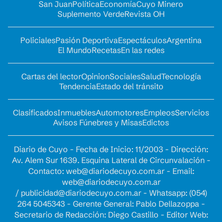
San Juan
Política
Economía
Cuyo Minero
Suplemento Verde
Revista OH
Policiales
Pasión Deportiva
Espectáculos
Argentina
El Mundo
Recetas
En las redes
Cartas del lector
Opinion
Sociales
Salud
Tecnología
Tendencia
Estado del tránsito
Clasificados
Inmuebles
Automotores
Empleos
Servicios
Avisos Fúnebres y Misas
Edictos
Diario de Cuyo - Fecha de Inicio: 11/2003 - Dirección:
Av. Alem Sur 1639. Esquina Lateral de Circunvalación -
Contacto:
web@diariodecuyo.com.ar
- Email:
web@diariodecuyo.com.ar
/
publicidad@diariodecuyo.com.ar
-
Whatsapp: (054)
264 5045343 - Gerente General: Pablo Dellazoppa -
Secretario de Redacción: Diego Castillo - Editor Web: