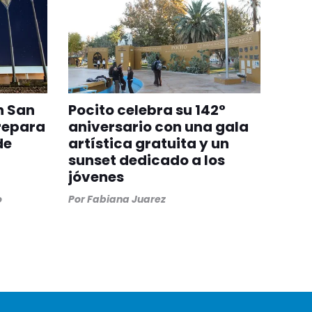
n San
Pocito celebra su 142°
repara
aniversario con una gala
de
artística gratuita y un
sunset dedicado a los
jóvenes
o
Por
Fabiana Juarez