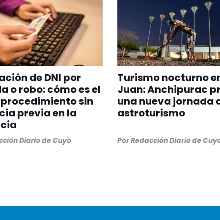
ción de DNI por
Turismo nocturno e
a o robo: cómo es el
Juan: Anchipurac p
procedimiento sin
una nueva jornada 
ia previa en la
astroturismo
cia
ción Diario de Cuyo
Por
Redacción Diario de Cuy