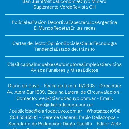
San Juan
Política
Economía
Cuyo Minero
Suplemento Verde
Revista OH
Policiales
Pasión Deportiva
Espectáculos
Argentina
El Mundo
Recetas
En las redes
Cartas del lector
Opinion
Sociales
Salud
Tecnología
Tendencia
Estado del tránsito
Clasificados
Inmuebles
Automotores
Empleos
Servicios
Avisos Fúnebres y Misas
Edictos
Diario de Cuyo - Fecha de Inicio: 11/2003 - Dirección:
Av. Alem Sur 1639. Esquina Lateral de Circunvalación -
Contacto:
web@diariodecuyo.com.ar
- Email:
web@diariodecuyo.com.ar
/
publicidad@diariodecuyo.com.ar
-
Whatsapp: (054)
264 5045343 - Gerente General: Pablo Dellazoppa -
Secretario de Redacción: Diego Castillo - Editor Web: