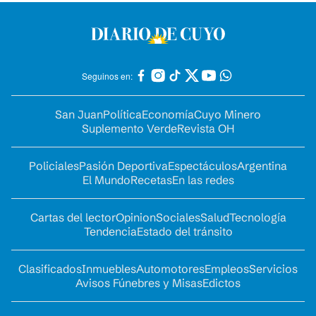
Seguinos en:
San Juan
Política
Economía
Cuyo Minero
Suplemento Verde
Revista OH
Policiales
Pasión Deportiva
Espectáculos
Argentina
El Mundo
Recetas
En las redes
Cartas del lector
Opinion
Sociales
Salud
Tecnología
Tendencia
Estado del tránsito
Clasificados
Inmuebles
Automotores
Empleos
Servicios
Avisos Fúnebres y Misas
Edictos