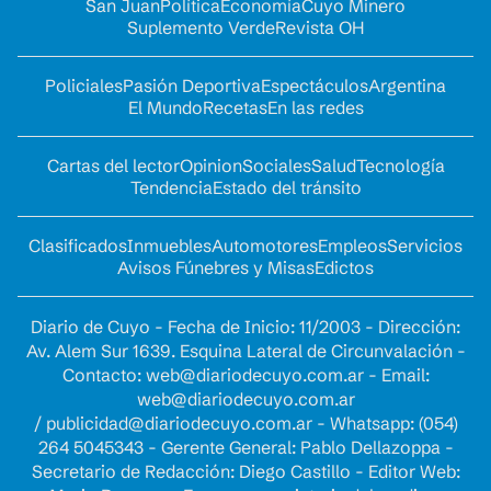
San Juan
Política
Economía
Cuyo Minero
Suplemento Verde
Revista OH
Policiales
Pasión Deportiva
Espectáculos
Argentina
El Mundo
Recetas
En las redes
Cartas del lector
Opinion
Sociales
Salud
Tecnología
Tendencia
Estado del tránsito
Clasificados
Inmuebles
Automotores
Empleos
Servicios
Avisos Fúnebres y Misas
Edictos
Diario de Cuyo - Fecha de Inicio: 11/2003 - Dirección:
Av. Alem Sur 1639. Esquina Lateral de Circunvalación -
Contacto:
web@diariodecuyo.com.ar
- Email:
web@diariodecuyo.com.ar
/
publicidad@diariodecuyo.com.ar
-
Whatsapp: (054)
264 5045343 - Gerente General: Pablo Dellazoppa -
Secretario de Redacción: Diego Castillo - Editor Web: