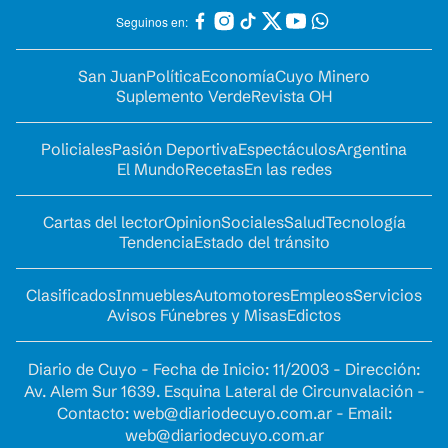
Seguinos en:
San Juan
Política
Economía
Cuyo Minero
Suplemento Verde
Revista OH
Policiales
Pasión Deportiva
Espectáculos
Argentina
El Mundo
Recetas
En las redes
Cartas del lector
Opinion
Sociales
Salud
Tecnología
Tendencia
Estado del tránsito
Clasificados
Inmuebles
Automotores
Empleos
Servicios
Avisos Fúnebres y Misas
Edictos
Diario de Cuyo - Fecha de Inicio: 11/2003 - Dirección:
Av. Alem Sur 1639. Esquina Lateral de Circunvalación -
Contacto:
web@diariodecuyo.com.ar
- Email:
web@diariodecuyo.com.ar