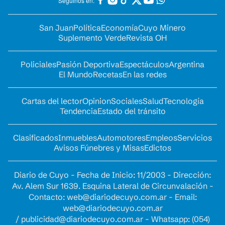
Seguinos en:
San Juan
Política
Economía
Cuyo Minero
Suplemento Verde
Revista OH
Policiales
Pasión Deportiva
Espectáculos
Argentina
El Mundo
Recetas
En las redes
Cartas del lector
Opinion
Sociales
Salud
Tecnología
Tendencia
Estado del tránsito
Clasificados
Inmuebles
Automotores
Empleos
Servicios
Avisos Fúnebres y Misas
Edictos
Diario de Cuyo - Fecha de Inicio: 11/2003 - Dirección:
Av. Alem Sur 1639. Esquina Lateral de Circunvalación -
Contacto:
web@diariodecuyo.com.ar
- Email:
web@diariodecuyo.com.ar
/
publicidad@diariodecuyo.com.ar
-
Whatsapp: (054)