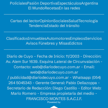
Policiales
Pasión Deportiva
Espectáculos
Argentina
El Mundo
Recetas
En las redes
Cartas del lector
Opinion
Sociales
Salud
Tecnología
Tendencia
Estado del tránsito
Clasificados
Inmuebles
Automotores
Empleos
Servicios
Avisos Fúnebres y Misas
Edictos
Diario de Cuyo - Fecha de Inicio: 11/2003 - Dirección:
Av. Alem Sur 1639. Esquina Lateral de Circunvalación -
Contacto:
web@diariodecuyo.com.ar
- Email:
web@diariodecuyo.com.ar
/
publicidad@diariodecuyo.com.ar
-
Whatsapp: (054)
264 5045343 - Gerente General: Pablo Dellazoppa -
Secretario de Redacción: Diego Castillo - Editor Web:
Mario Romero - Empresa propietaria del medio -
FRANCISCO MONTES S.A.C.I.F.