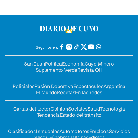
Seguinos en:
San Juan
Política
Economía
Cuyo Minero
Suplemento Verde
Revista OH
Policiales
Pasión Deportiva
Espectáculos
Argentina
El Mundo
Recetas
En las redes
Cartas del lector
Opinion
Sociales
Salud
Tecnología
Tendencia
Estado del tránsito
Clasificados
Inmuebles
Automotores
Empleos
Servicios
Avisos Fúnebres y Misas
Edictos