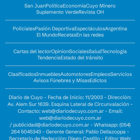
San Juan
Política
Economía
Cuyo Minero
Suplemento Verde
Revista OH
Policiales
Pasión Deportiva
Espectáculos
Argentina
El Mundo
Recetas
En las redes
Cartas del lector
Opinion
Sociales
Salud
Tecnología
Tendencia
Estado del tránsito
Clasificados
Inmuebles
Automotores
Empleos
Servicios
Avisos Fúnebres y Misas
Edictos
Diario de Cuyo - Fecha de Inicio: 11/2003 - Dirección:
Av. Alem Sur 1639. Esquina Lateral de Circunvalación -
Contacto:
web@diariodecuyo.com.ar
- Email:
web@diariodecuyo.com.ar
/
publicidad@diariodecuyo.com.ar
-
Whatsapp: (054)
264 5045343 - Gerente General: Pablo Dellazoppa -
Secretario de Redacción: Diego Castillo - Editor Web: