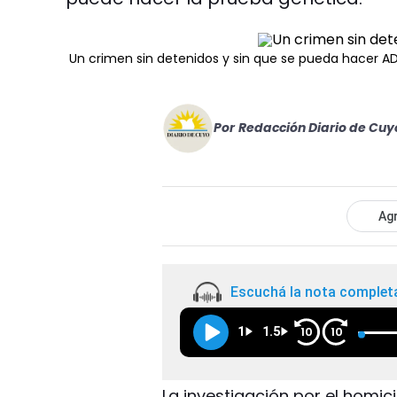
Un crimen sin detenidos y sin que se pueda hacer A
Por
Redacción Diario de Cuy
Agr
Escuchá la nota complet
1
1.5
10
10
La investigación por el homi