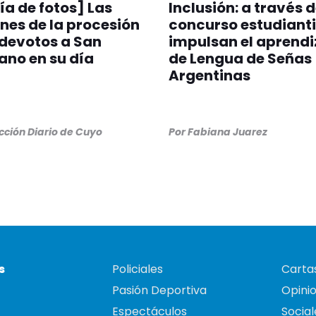
ía de fotos] Las
Inclusión: a través 
es de la procesión
concurso estudianti
 devotos a San
impulsan el aprendi
no en su día
de Lengua de Señas
Argentinas
ción Diario de Cuyo
Por
Fabiana Juarez
s
Policiales
Cartas
Pasión Deportiva
Opini
Espectáculos
Social