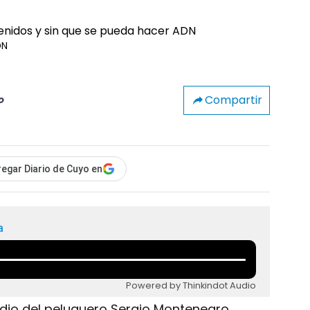
DN
Compartir
o
egar Diario de Cuyo en
a
Powered by Thinkindot Audio
cidio del peluquero Sergio Montenegro