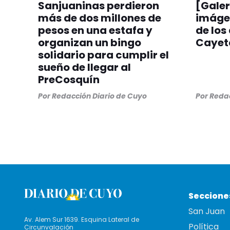
Sanjuaninas perdieron
[Galer
más de dos millones de
imágen
pesos en una estafa y
de los
organizan un bingo
Cayeta
solidario para cumplir el
sueño de llegar al
PreCosquín
Por
Redacción Diario de Cuyo
Por
Redac
Seccione
San Juan
Av. Alem Sur 1639. Esquina Lateral de
Política
Circunvalación