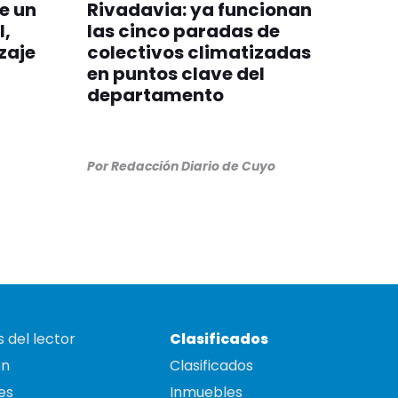
de un
Rivadavia: ya funcionan
l,
las cinco paradas de
zaje
colectivos climatizadas
en puntos clave del
departamento
Por
Redacción Diario de Cuyo
 del lector
Clasificados
on
Clasificados
es
Inmuebles