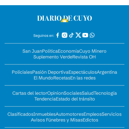
Seguinos en:
San Juan
Política
Economía
Cuyo Minero
Suplemento Verde
Revista OH
Policiales
Pasión Deportiva
Espectáculos
Argentina
El Mundo
Recetas
En las redes
Cartas del lector
Opinion
Sociales
Salud
Tecnología
Tendencia
Estado del tránsito
Clasificados
Inmuebles
Automotores
Empleos
Servicios
Avisos Fúnebres y Misas
Edictos