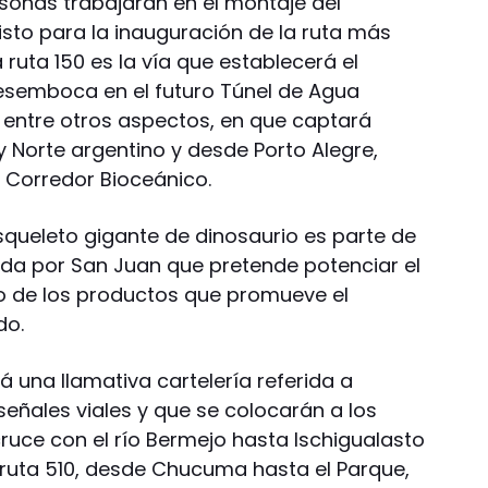
sonas trabajarán en el montaje del
isto para la inauguración de la ruta más
a ruta 150 es la vía que establecerá el
esemboca en el futuro Túnel de Agua
, entre otros aspectos, en que captará
y Norte argentino y desde Porto Alegre,
l Corredor Bioceánico.
squeleto gigante de dinosaurio es parte de
tada por San Juan que pretende potenciar el
o de los productos que promueve el
do.
á una llamativa cartelería referida a
señales viales y que se colocarán a los
 cruce con el río Bermejo hasta Ischigualasto
 ruta 510, desde Chucuma hasta el Parque,