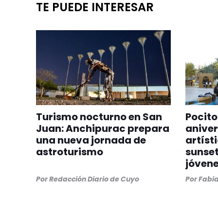
TE PUEDE INTERESAR
Turismo nocturno en San
Pocito
Juan: Anchipurac prepara
aniver
una nueva jornada de
artíst
astroturismo
sunset
jóven
Por
Redacción Diario de Cuyo
Por
Fabia