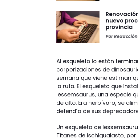
Renovación 
nuevo proc
provincia
Por
Redacción 
Al esqueleto lo están terminan
corporizaciones de dinosaurio
semana que viene estiman qu
la ruta. El esqueleto que inst
lessemsaurus, una especie q
de alto. Era herbívoro, se al
defendía de sus depredador
Un esqueleto de lessemsauru
Titanes de Ischigualasto, por