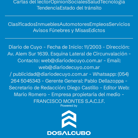
Cartas del lector
Opinion
Sociales
Salud
Tecnología
Tendencia
Estado del tránsito
Clasificados
Inmuebles
Automotores
Empleos
Servicios
Avisos Fúnebres y Misas
Edictos
Diario de Cuyo - Fecha de Inicio: 11/2003 - Dirección:
Av. Alem Sur 1639. Esquina Lateral de Circunvalación -
Contacto:
web@diariodecuyo.com.ar
- Email:
web@diariodecuyo.com.ar
/
publicidad@diariodecuyo.com.ar
-
Whatsapp: (054)
264 5045343 - Gerente General: Pablo Dellazoppa -
Secretario de Redacción: Diego Castillo - Editor Web:
Mario Romero - Empresa propietaria del medio -
FRANCISCO MONTES S.A.C.I.F.