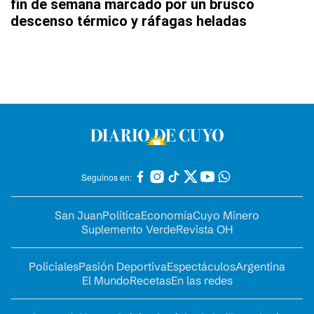
fin de semana marcado por un brusco
descenso térmico y ráfagas heladas
Seguinos en:
San Juan
Política
Economía
Cuyo Minero
Suplemento Verde
Revista OH
Policiales
Pasión Deportiva
Espectáculos
Argentina
El Mundo
Recetas
En las redes