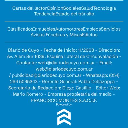
Cartas del lector
Opinion
Sociales
Salud
Tecnología
Tendencia
Estado del tránsito
Clasificados
Inmuebles
Automotores
Empleos
Servicios
Avisos Fúnebres y Misas
Edictos
Diario de Cuyo - Fecha de Inicio: 11/2003 - Dirección:
Av. Alem Sur 1639. Esquina Lateral de Circunvalación -
Contacto:
web@diariodecuyo.com.ar
- Email:
web@diariodecuyo.com.ar
/
publicidad@diariodecuyo.com.ar
-
Whatsapp: (054)
264 5045343 - Gerente General: Pablo Dellazoppa -
Secretario de Redacción: Diego Castillo - Editor Web:
Mario Romero - Empresa propietaria del medio -
FRANCISCO MONTES S.A.C.I.F.