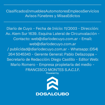
Clasificados
Inmuebles
Automotores
Empleos
Servicios
Avisos Fúnebres y Misas
Edictos
Diario de Cuyo - Fecha de Inicio: 11/2003 - Dirección:
Av. Alem Sur 1639. Esquina Lateral de Circunvalación -
Contacto:
web@diariodecuyo.com.ar
- Email:
web@diariodecuyo.com.ar
/
publicidad@diariodecuyo.com.ar
-
Whatsapp: (054)
264 5045343 - Gerente General: Pablo Dellazoppa -
Secretario de Redacción: Diego Castillo - Editor Web:
Mario Romero - Empresa propietaria del medio -
FRANCISCO MONTES S.A.C.I.F.