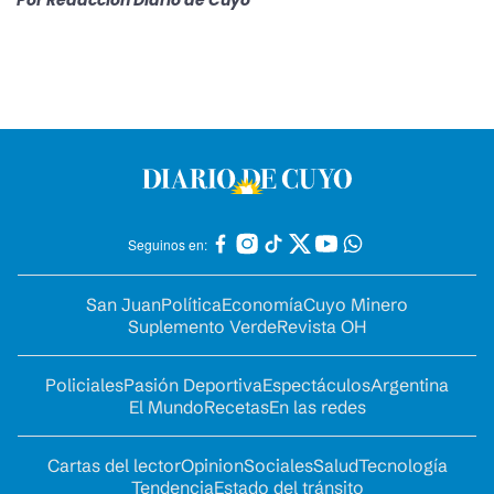
Por
Redacción Diario de Cuyo
Seguinos en:
San Juan
Política
Economía
Cuyo Minero
Suplemento Verde
Revista OH
Policiales
Pasión Deportiva
Espectáculos
Argentina
El Mundo
Recetas
En las redes
Cartas del lector
Opinion
Sociales
Salud
Tecnología
Tendencia
Estado del tránsito