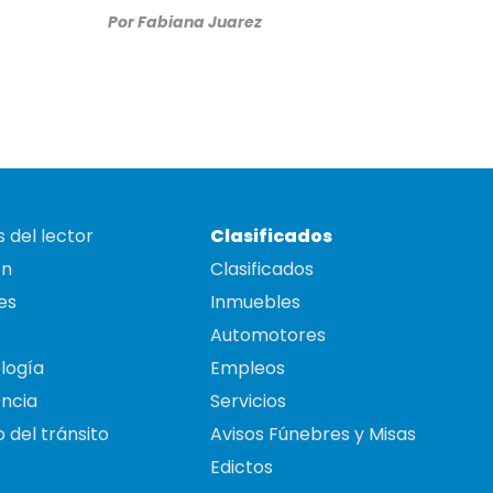
Por
Fabiana Juarez
 del lector
Clasificados
on
Clasificados
es
Inmuebles
Automotores
logía
Empleos
ncia
Servicios
 del tránsito
Avisos Fúnebres y Misas
Edictos