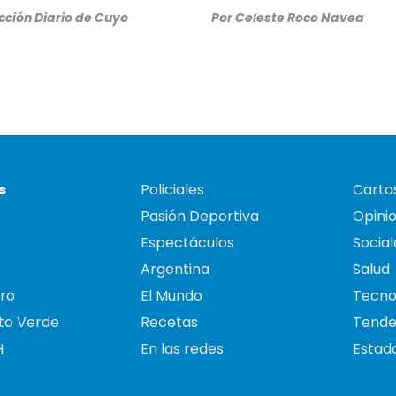
ción Diario de Cuyo
Por
Celeste Roco Navea
s
Policiales
Cartas
Pasión Deportiva
Opini
Espectáculos
Social
Argentina
Salud
ro
El Mundo
Tecno
to Verde
Recetas
Tende
H
En las redes
Estado