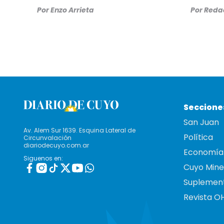
Por
Enzo Arrieta
Por
Redac
Seccione
San Juan
Av. Alem Sur 1639. Esquina Lateral de
Política
Circunvalación
diariodecuyo.com.ar
Economía
Siguenos en:
Cuyo Mine
Suplemen
Revista O