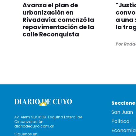
Avanza el plan de
"Justi
urbanización en
convo
Rivadavia: comenzó la
a una
repavimentación de la
la tra
calle Reconquista
Por
Redac
Seccione
San Juan
Av. Alem Sur 1639. Esquina Lateral de
Política
Circunvalación
diariodecuyo.com.ar
Economía
Siguenos en: