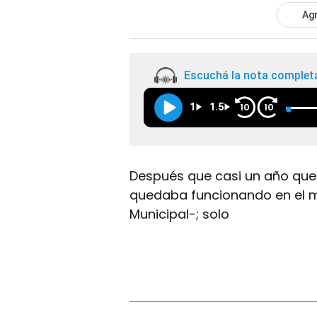
Agr
Escuchá la nota complet
1
1.5
10
10
Después que casi un año que e
quedaba funcionando en el mi
Municipal-; solo