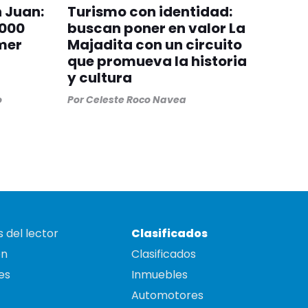
n Juan:
Turismo con identidad:
.000
buscan poner en valor La
imer
Majadita con un circuito
que promueva la historia
y cultura
o
Por
Celeste Roco Navea
 del lector
Clasificados
on
Clasificados
es
Inmuebles
Automotores