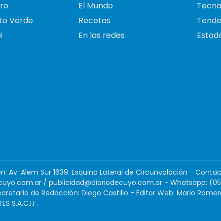
ro
El Mundo
Tecno
to Verde
Recetas
Tende
H
En las redes
Estado
ión: Av. Alem Sur 1639. Esquina Lateral de Circunvalación - Contac
cuyo.com.ar
/
publicidad@diariodecuyo.com.ar
-
Whatsapp: (0
cretario de Redacción: Diego Castillo - Editor Web: Mario Romer
 S.A.C.I.F.