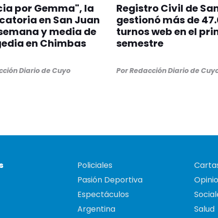
cia por Gemma", la
Registro Civil de Sa
catoria en San Juan
gestionó más de 47
 semana y media de
turnos web en el pr
gedia en Chimbas
semestre
ción Diario de Cuyo
Por
Redacción Diario de Cuy
s
Policiales
Cartas
Pasión Deportiva
Opini
Espectáculos
Social
Argentina
Salud