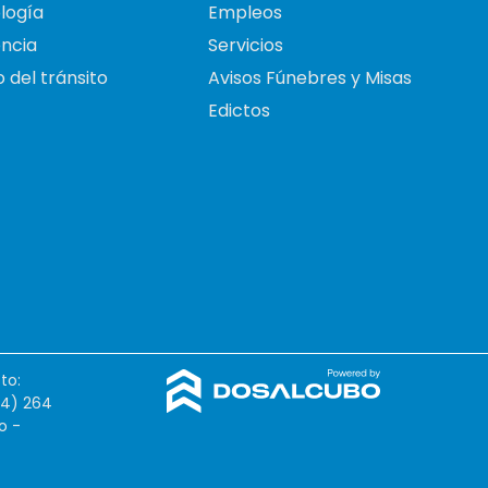
logía
Empleos
ncia
Servicios
 del tránsito
Avisos Fúnebres y Misas
Edictos
to:
54) 264
o -