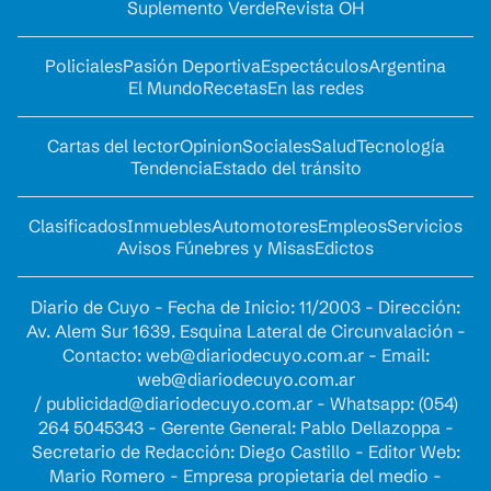
Suplemento Verde
Revista OH
Policiales
Pasión Deportiva
Espectáculos
Argentina
El Mundo
Recetas
En las redes
Cartas del lector
Opinion
Sociales
Salud
Tecnología
Tendencia
Estado del tránsito
Clasificados
Inmuebles
Automotores
Empleos
Servicios
Avisos Fúnebres y Misas
Edictos
Diario de Cuyo - Fecha de Inicio: 11/2003 - Dirección:
Av. Alem Sur 1639. Esquina Lateral de Circunvalación -
Contacto:
web@diariodecuyo.com.ar
- Email:
web@diariodecuyo.com.ar
/
publicidad@diariodecuyo.com.ar
-
Whatsapp: (054)
264 5045343 - Gerente General: Pablo Dellazoppa -
Secretario de Redacción: Diego Castillo - Editor Web:
Mario Romero - Empresa propietaria del medio -